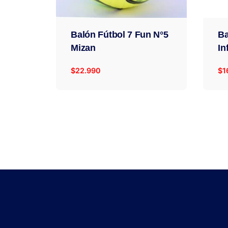
Balón Fútbol 7 Fun N°5
Ba
Mizan
In
$
22.990
$
1