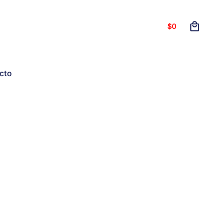
0
$
0
cto