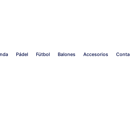
enda
Pádel
Fútbol
Balones
Accesorios
Conta
Mostrando 1-4 de 4 resulta