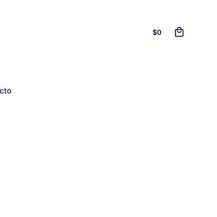
0
$
0
cto
dos