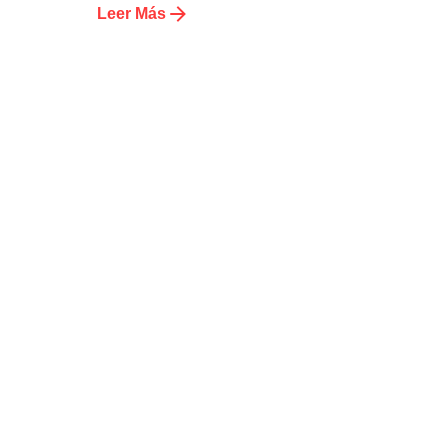
Leer Más
Publicado por
administrador kelme